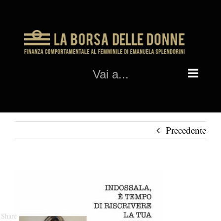
Salta
al
contenuto
Vai a...
Precedente
Share