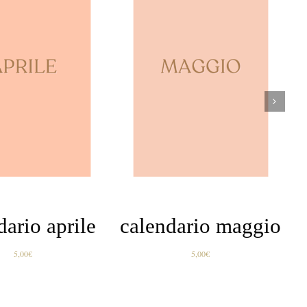
I AL CARRELLO
AGGIUNGI AL CARRELLO
/
/
DETTAGLI
DETTAGLI
dario aprile
calendario maggio
5,00
€
5,00
€