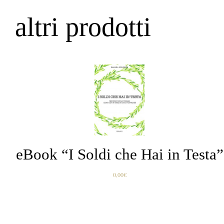
altri prodotti
AGGIUNGI
AL
CARRELLO
/
DETTAGLI
eBook “I Soldi che Hai in Testa”
0,00
€