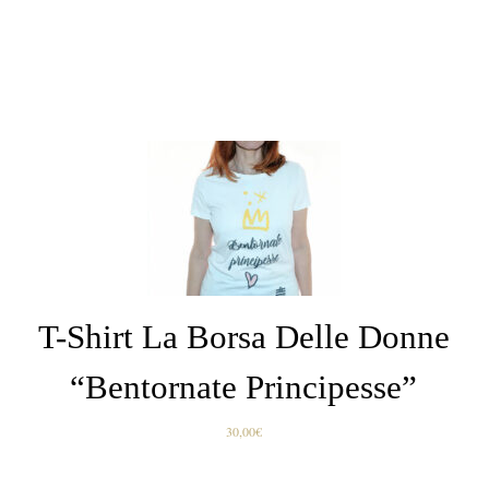
SCEGLI
/
DETTAGLI
T-Shirt La Borsa Delle Donne
“Bentornate Principesse”
30,00
€