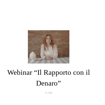
AGGIUNGI AL
CARRELLO
/
DETTAGLI
Webinar “Il Rapporto con il
Denaro”
21,00
€