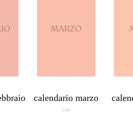
ELLO
AGGIUNGI AL CARRELLO
AGGIUNG
/
/
DETTAGLI
ebbraio
calendario marzo
calen
5,00
€