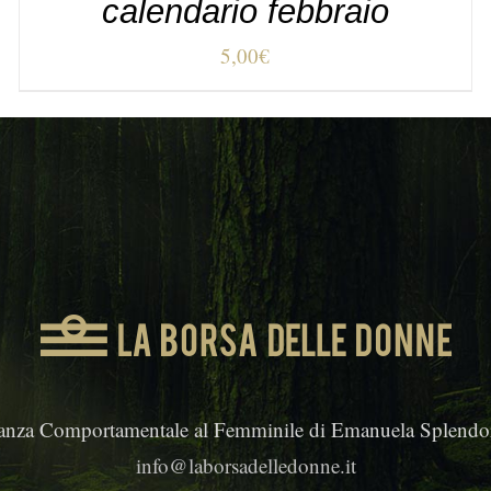
calendario febbraio
5,00
€
anza Comportamentale al Femminile di Emanuela Splendor
info@laborsadelledonne.it