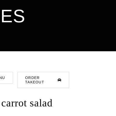
RES
NU
ORDER
TAKEOUT
carrot salad