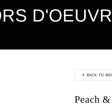
RS D'OEUV
BACK TO ME
Peach & 