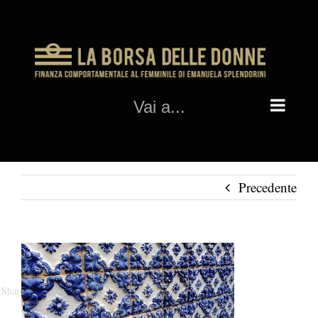
Salta
al
contenuto
Vai a...
Precedente
Share