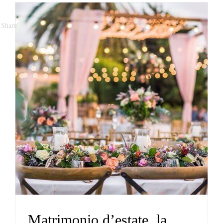
Share
Matrimonio d’estate, la
finanza dove proprio non
te l’aspetti
Diario
Matrimonio d’estate, la