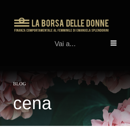
Salta
al
contenuto
Vai a...
BLOG
cena