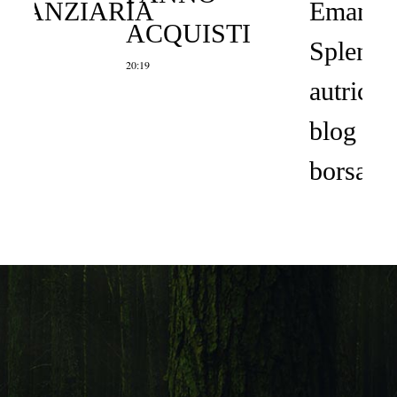
Emanuela
ACQUISTI
Splendorini
20:19
autrice del
blog “La
borsa delle
donne”
15:36