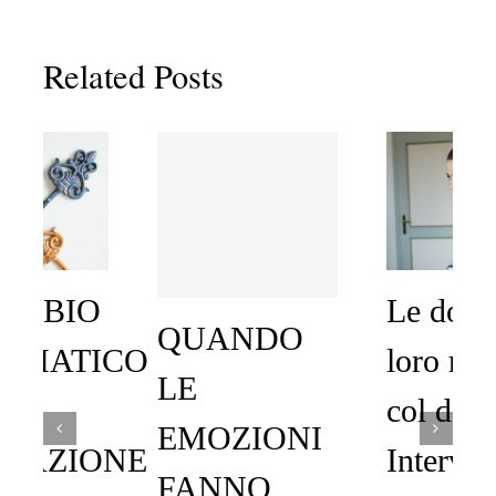
Related Posts
Le donne e il
QUANDO
loro rapporto
LE
col denaro.
EMOZIONI
Intervista a
FANNO