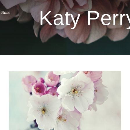
Katy Perr
Share
Katy Perry e le
informazioni finanziarie
Beauty Case