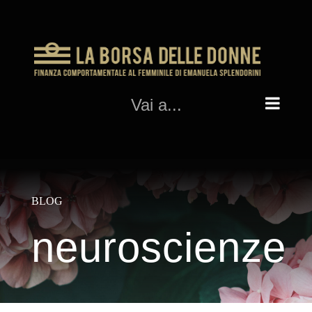
Salta
al
contenuto
Vai a...
BLOG
neuroscienze