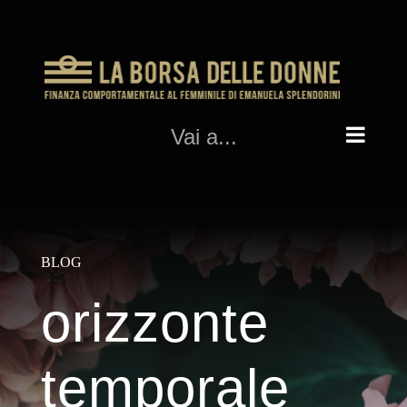
Salta
al
contenuto
Vai a...
BLOG
orizzonte
temporale