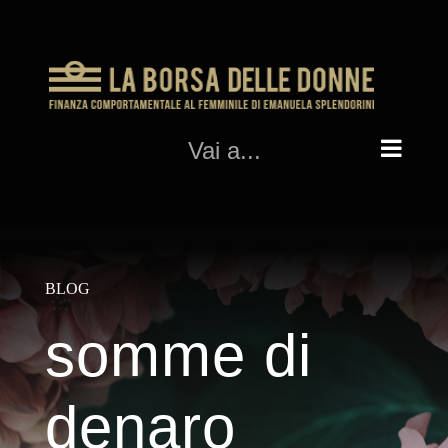
Salta
al
contenuto
Vai a...
BLOG
somme di
denaro