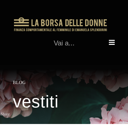
Salta
al
contenuto
Vai a...
BLOG
vestiti
Share