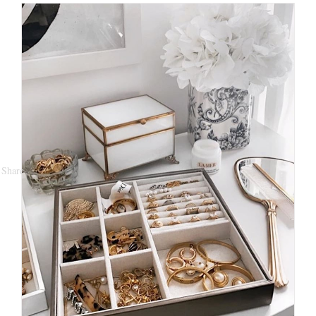
“Il diamante che visse due
Share
volte”
Portafoglio