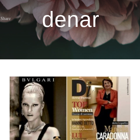
denar
Share
Leadership al femminile
– DIMAGAZINE
Net