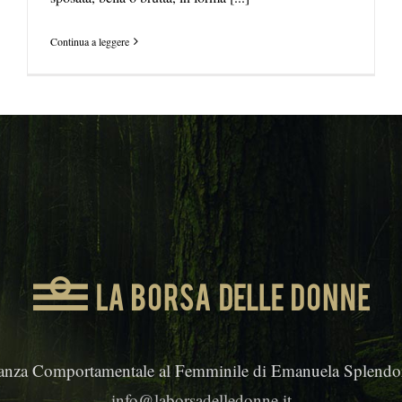
Continua a leggere
anza Comportamentale al Femminile di Emanuela Splendor
info@laborsadelledonne.it